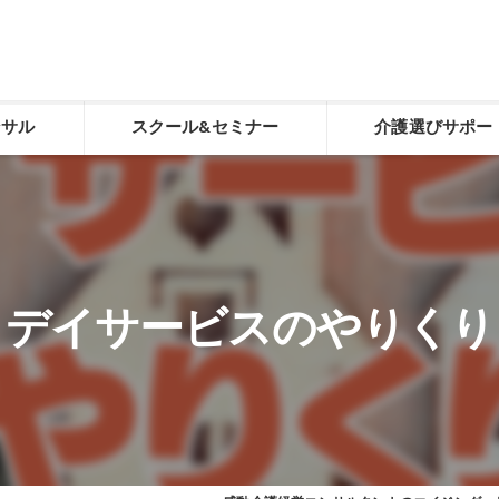
ンサル
スクール&セミナー
介護選びサポー
化
感動介護経営スクール
介護選び相談
老人ホーム施設長養成スクール
介護選び相談申し込
デイサービスやりくり講座「動画学習コース」
デイサービスのやりくり
経営トータルサポート
生ききる力（看取り）
食べる力（誤嚥性肺炎予防）