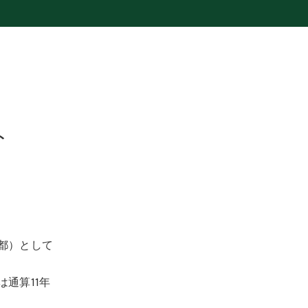
ト
都）として
通算11年