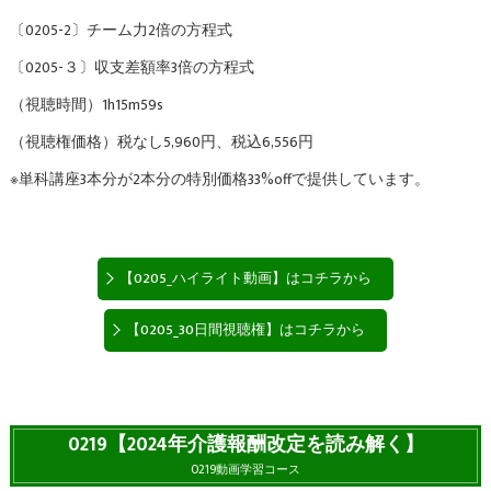
〔0205-2〕チーム力2倍の方程式
〔0205-３〕収支差額率3倍の方程式
（視聴時間）1h15m59s
（視聴権価格）税なし5,960円、税込6,556円
※単科講座3本分が2本分の特別価格33%offで提供しています。
【0205_ハイライト動画】はコチラから
【0205_30日間視聴権】はコチラから
0219【2024年介護報酬改定を読み解く】
0219動画学習コース