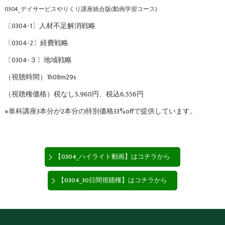
0304_デイサービスやりくり講座統合版(動画学習コース)
〔0304-1〕人材不足解消戦略
〔0304-2〕経費戦略
〔0304-３〕地域戦略
（視聴時間）1h08m29s
（視聴権価格）税なし5,960円、税込6,556円
※単科講座3本分が2本分の特別価格33%offで提供しています。
【0304_ハイライト動画】はコチラから
【0304_30日間視聴権】はコチラから