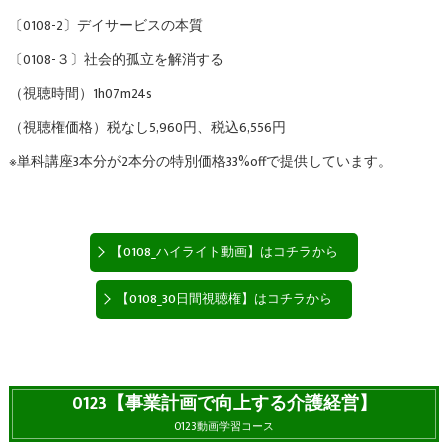
〔0108-2〕デイサービスの本質
〔0108-３〕社会的孤立を解消する
（視聴時間）1h07m24s
（視聴権価格）税なし5,960円、税込6,556円
※単科講座3本分が2本分の特別価格33%offで提供しています。
【0108_ハイライト動画】はコチラから
【0108_30日間視聴権】はコチラから
0123【事業計画で向上する介護経営】
0123動画学習コース