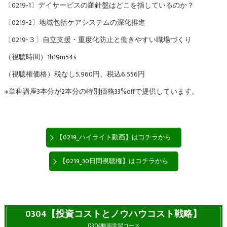
〔0219-1〕デイサービスの羅針盤はどこを指しているのか？
〔0219-2〕地域包括ケアシステムの深化推進
〔0219-３〕自立支援・重度化防止と働きやすい職場づくり
（視聴時間）1h19m54s
（視聴権価格）税なし5,960円、税込6,556円
※単科講座3本分が2本分の特別価格33%offで提供しています。
【0219_ハイライト動画】はコチラから
【0219_30日間視聴権】はコチラから
0304【投資コストとノウハウコスト戦略】
0304動画学習コース