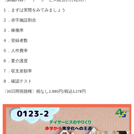
１．まずは実態をみてみましょう
２．赤字施設割合
３．稼働率
４．登録者数
５．人件費率
６．要介護度
７．収支差額率
８．確認テスト
〔30日間視聴権〕税なし2,980円/税込3,278円