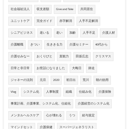
社会福祉法人
収支差額
Give and Take
共同居住
ユニットケア
完全ガイド
赤字解消
人手不足解消
シニアビジネス
老いる
老い
加齢
人手不足
介護人材
介護離職
きつい
生ききる力
介護セミナー
40代から
介護せみなー
おくりびと
直観力
田坂広志
クリスマス
日常と非日常
お世話になりました
大晦日
師走
ジャネーの法則
元旦
2020
初日出
荒川
朝の効用
Vlog
システム化
人事制度
組織
仕組み化
介護保険
事業計画、介護事業、システム化、仕組化
介護経営のシステム化
メンタルヘルスケア
心が壊れる
うつ
給与規定
マインドセット
介護保健
スーパージェネラリスト