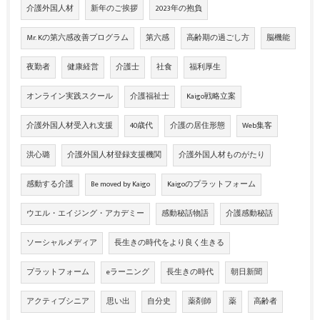
介護外国人材
新年のご挨拶
2023年の抱負
Mr. Kの第六感改善プログラム
第六感
高齢期の過ごし方
脳機能
夜勤者
健康経営
介護士
社食
福利厚生
オンライン実践スクール
介護福祉士
Kaigo戦略立案
介護外国人材受入れ支援
40歳代
介護の居住形態
Web集客
洪心璐
介護外国人材登録支援機関
介護外国人材ものがたり
感動する介護
Be moved by Kaigo
Kaigoのプラットフォーム
ウエル・エイジング・アカデミー
感動秘話物語
介護感動秘話
ソーシャルメディア
長生きの時代をより良く生きる
プラットフォーム
eラーニング
長生きの時代
朝日新聞
アクティブシニア
思い出
自分史
薬剤師
薬
高齢者