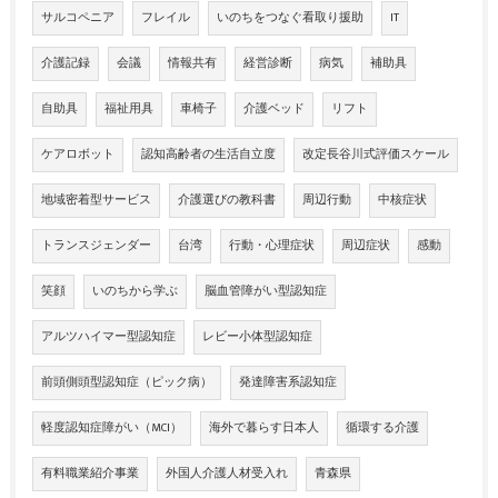
サルコペニア
フレイル
いのちをつなぐ看取り援助
IT
介護記録
会議
情報共有
経営診断
病気
補助具
自助具
福祉用具
車椅子
介護ベッド
リフト
ケアロボット
認知高齢者の生活自立度
改定長谷川式評価スケール
地域密着型サービス
介護選びの教科書
周辺行動
中核症状
トランスジェンダー
台湾
行動・心理症状
周辺症状
感動
笑顔
いのちから学ぶ
脳血管障がい型認知症
アルツハイマー型認知症
レビー小体型認知症
前頭側頭型認知症（ピック病）
発達障害系認知症
軽度認知症障がい（MCI）
海外で暮らす日本人
循環する介護
有料職業紹介事業
外国人介護人材受入れ
青森県