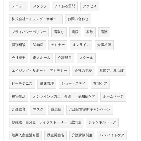
メニュー
スタッフ
よくある質問
アクセス
株式会社エイジング・サポート
お問い合わせ
プライバシーポリシー
看取り
病院
家族
看護
個別相談
認知症
セミナー
オンライン
介護相談
会社概要
老人ホーム
介護経営
スクール
エイジング・サポート・アカデミー
介護の学校
耳鑑定、耳つぼ
ビーチテニス
健康管理
ショートステイ
在宅ケア
在宅生活
オンライン人力車 介護 認知症ケア
ホームページ
介護教育
マスク
感染症
介護経営診断キャンペーン
似顔絵 自分史 ライフストーリー 認知症
チャンネルトーク
短期入所生活介護
厚生労働省
介護保険制度
レスパイトケア