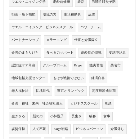
ウエル・エイジング学
老齢前修練
終活
誤嚥性肺炎予防
摂食・嚥下機能
環境の力
生活補助具
設備
ウエル・エイジング・ビジネススクール
パワーチーム
パートナーシップ
ｅラーニング
仕事と介護両立
介護のまもりびと
食べる力サポート
高齢期の環境
受講申込み
認知症ケア革命
グループホーム
Kaigo
能実習性
桑名市
地域包括支援センター
もはや戦後ではない
経済白書
老人福祉法
団塊世代
東京オリンピック
高度経済成長期
介護 福祉 未来 社会福祉法人
ビジネススクール
相談
生ききる
脳の力
小林悦子
長生き
顧客
食事
姿勢保持
人で不足
Kaigo戦略
ビジネスパーソン
介護外し