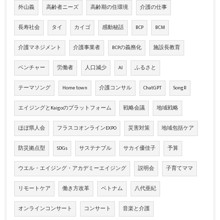
外山義
高齢者ニーズ
高齢期の住環境
介護の仕事
長寿社会
タイ
カイゴ
感動秘話
BCP
BCM
介護マネジメント
介護事業者
BCPの義務化
施設長教育
ベンチャー
労働者
人口減少
AI
ふるさと
テーマソング
Home town
介護コンサル
ChatGPT
SongR
エイジングとKaigoのプラットフォーム
戦略会議
地域戦略
ほぼ県人会
フラスコオンラインEXPO
災害対策
地域包括ケア
防災拠点型
SDGs
サステナブル
サカイ優佳子
予算
ウエル・エイジング・アカデミーエイジング
説明会
子育てママ
リモートケア
働き方改革
ベトナム
八代亜紀
オンラインコンサート
コンサート
音楽と介護