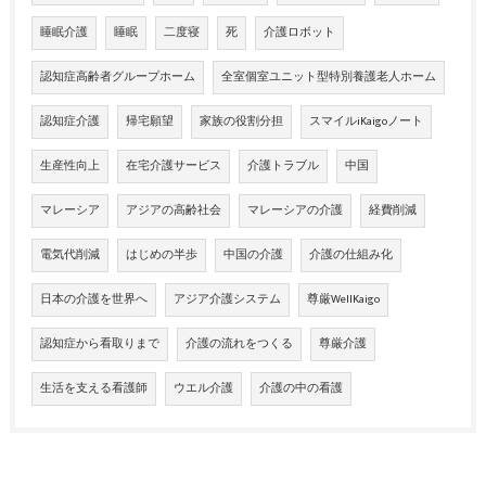
睡眠介護
睡眠
二度寝
死
介護ロボット
認知症高齢者グループホーム
全室個室ユニット型特別養護老人ホーム
認知症介護
帰宅願望
家族の役割分担
スマイルiKaigoノート
生産性向上
在宅介護サービス
介護トラブル
中国
マレーシア
アジアの高齢社会
マレーシアの介護
経費削減
電気代削減
はじめの半歩
中国の介護
介護の仕組み化
日本の介護を世界へ
アジア介護システム
尊厳WellKaigo
認知症から看取りまで
介護の流れをつくる
尊厳介護
生活を支える看護師
ウエル介護
介護の中の看護