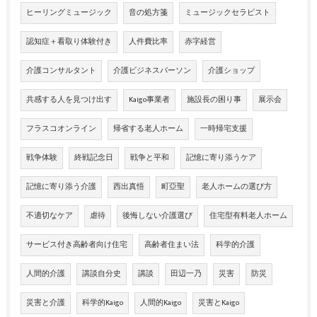
ヒーリングミュージック
音の処方箋
ミュージックセラピスト
認知症＋看取り体験付き
人件費比率
赤字経営
介護コンサルタント
介護ビジネスパーソン
介護ショップ
共感する人を見つけ出す
Kaigo事業者
施設長の困り事
展示会
フラスコオンライン
帰省する老人ホーム
一時帰宅支援
戦争体験
終戦記念日
戦争と平和
記憶に寄り添うケア
記憶に寄り添う介護
西出真悟
町亞聖
老人ホームの選び方
不適切なケア
虐待
後悔しない介護選び
住宅型有料老人ホーム
サービス付き高齢者向け住宅
高齢者住まい法
科学的介護
人間的介護
講談自分史
講談
田辺一乃
災害
防災
災害と介護
科学的Kaigo
人間的Kaigo
災害とKaigo