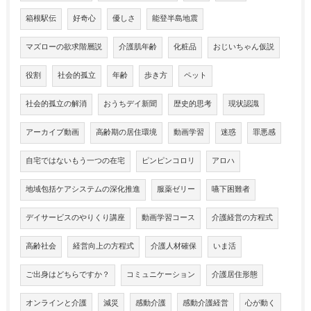
箱根駅伝
好奇心
優しさ
能登半島地震
マズローの欲求階層説
介護肌年齢
化粧品
おじいちゃん仮説
役割
社会的孤立
年齢
歩き方
ペット
社会的孤立の解消
おうちデイ新聞
歴史的思考
現状認識
アーカイブ動画
高齢期の居住環境
動画学習
迷惑
罪悪感
自宅ではないもう一つの在宅
ピンピンコロリ
アロハ
地域包括ケアシステムの深化推進
服薬ゼリー
嚥下困難者
デイサービスのやりくり講座
動画学習コース
介護経営の方程式
高齢社会
経営向上の方程式
介護人材確保
いま活
ご出身はどちらですか？
コミュニケーション
介護居住形態
オンラインと介護
減災
感動介護
感動介護経営
心が動く