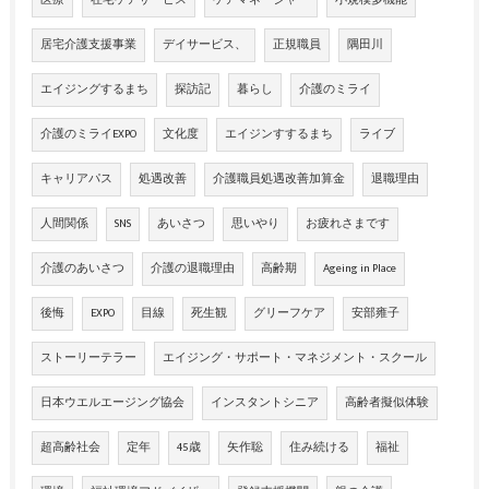
居宅介護支援事業
デイサービス、
正規職員
隅田川
エイジングするまち
探訪記
暮らし
介護のミライ
介護のミライEXPO
文化度
エイジンすするまち
ライブ
キャリアパス
処遇改善
介護職員処遇改善加算金
退職理由
人間関係
SNS
あいさつ
思いやり
お疲れさまです
介護のあいさつ
介護の退職理由
高齢期
Ageing in Place
後悔
EXPO
目線
死生観
グリーフケア
安部雍子
ストーリーテラー
エイジング・サポート・マネジメント・スクール
日本ウエルエージング協会
インスタントシニア
高齢者擬似体験
超高齢社会
定年
45歳
矢作聡
住み続ける
福祉