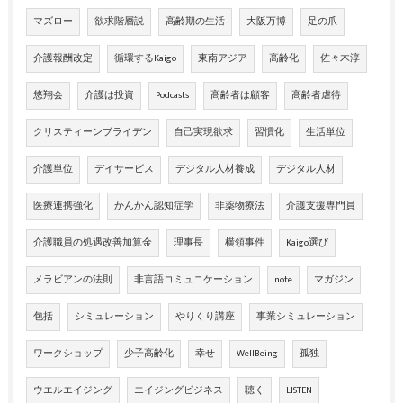
マズロー
欲求階層説
高齢期の生活
大阪万博
足の爪
介護報酬改定
循環するKaigo
東南アジア
高齢化
佐々木淳
悠翔会
介護は投資
Podcasts
高齢者は顧客
高齢者虐待
クリスティーンブライデン
自己実現欲求
習慣化
生活単位
介護単位
デイサービス
デジタル人材養成
デジタル人材
医療連携強化
かんかん認知症学
非薬物療法
介護支援専門員
介護職員の処遇改善加算金
理事長
横領事件
Kaigo選び
メラビアンの法則
非言語コミュニケーション
note
マガジン
包括
シミュレーション
やりくり講座
事業シミュレーション
ワークショップ
少子高齢化
幸せ
WellBeing
孤独
ウエルエイジング
エイジングビジネス
聴く
LISTEN