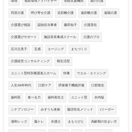
環境
福祉環境アドバイザー
登録支援機関
親の介護
同居介護
呼び寄せ介護
近距離介護
遠距離介護
遠隔介護
介護選び相談
認知症当事者
藤田知子
介護居住
介護選びサポート
施設長長養成スクール
介護のプロ
石川立美子
五感
エージング
まちづくり
介護経営コンサルティング
模生活型
ユニット型特別養護老人ホーム
特養
ウエル・エイジング
人生100年時代
口腔ケア
摂食嚥下機能評価
口腔衛生
歯科医
食べる力
歯科衛生士
ユニット型
水内猛
シナプソロジー
みずうち体操
脳活性化メソッド
Jリーガー
浦和レッズ
脳トレ
弁護士
まもりびと
高齢期の住まい方