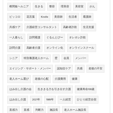
椎間板ヘルニア
生きる
整容
理美容
美容室
がん
ピッコロ
花言葉
Kindle
美容師
生活者
看護師
共感ケア
介護経営コンサルタント
高齢者詐欺
生活支援
一人暮らし
訪問看護
ぐるんとびー
オレオレ詐欺
訪問介護
高齢者介護
オンライン化
オンラインスクール
シニア
特別養護老人ホーム
壁
会員
メンバー
エイジング・サポート・メンバー
認知症ケア
共感
老後の不安
老人ホーム選び
老後の心配
介護費用
健康
はみ出し介護の会
生ききる力を引き出す介護
健康寿命100歳
はみ出し介護
2021年
1989年
一人経営
ひとり経営合宿
直感力
直感
判断力
施設長
老人ホーム施設長