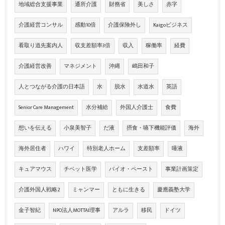
地域総合支援事業
通所介護
財務省
美しさ
赤字
介護経営コンサル
感動10倍
介護保険外し
Kaigoビジネス
看取り道先案内人
収支差額率3倍
収入
稼働率
経費
介護経営改善
マネジメント
沖縄
嶋田和子
人とつながる介護の日本語
水
脱水
水道水
英語
Senior Care Management
水分補給
外国人介護士
食費
想いを伝える
小泉美智子
だ液
摂食・嚥下機能評価
海外
海外居住者
ハワイ
特別老人ホーム
支差額率
唾液
キュアマウス
チベット医学
バイオ・ペースト
事業計画策定
介護外国人戦略2
ミャンマー
ともに生きる
慶應義塾大学
金子智紀
NPO法人MOTTAI理事
アルラ
移民
ドイツ