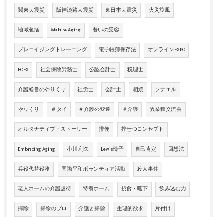
関東大震災
阪神淡路大震災
東日本大震災
火災旋風
地域包括
Mature Aging
老いの受容
プレエイジングトレーニング
電子帳簿保存法
オンラインEXPO
FOEX
社会保険労務士
公認会計士
税理士
介護経営のやりくり
社労士
会計士
相続
ソナエル
やりくり
＃タイ
＃介護の変遷
＃介護
異業種交流会
オルタナティブ・ストーリー
排便
排せつコンセプト
Embracing Aging
小川 利久
Lewis玲子
自己肯定
回想法
兵役代替役務
国際平和ボランティア活動
殺人事件
老人ホームの介護虐待
特養ホーム
摂食・嚥下
飲み込む力
掃除
掃除のプロ
介護と掃除
生理的欲求
片付け