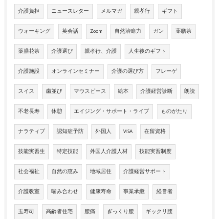
介護負担
ニュースレター
メルマガ
親孝行
ギフト
ウォーキング
英会話
Zoom
自然治癒力
ガン
薬膳茶
薬膳花茶
介護選び
親孝行、介護
人生後のギフト
介護施設
オンラインセミナー
介護の選び方
フレーゲ
スイス
歯並び
マウスピース
絵本
介護経営診断
朗読
不老長寿
休憩
エイジング・サポート・ライブ
ものがたり
ナラティブ
認知症予防
外国人
VISA
在留資格
技能実習生
特定技能
外国人介護人材
技能実習制度
社会福祉
自然の恵み
地域居住
介護経営サポート
介護教室
噛み合わせ
健康寿命
事業承継
経営者
玉寿司
高齢者住宅
腰痛
ぎっくり腰
ギックリ腰