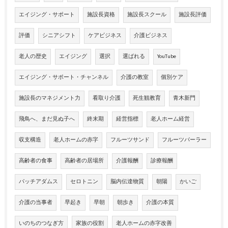
エイジング・サポート
施設長資格
施設長スクール
施設長評価
評価
シニアシフト
ケアビジネス
介護ビジネス
老人の歴史
エイジング
選択
選ばれる
YouTube
エイジング・サポート・チャンネル
介護の教室
個別ケア
施設長のマネジメント力
看取り介護
死生観教育
青木新門
飛鳥へ、まだ見ぬ子へ
終末期
経営指標
老人ホーム経営
収支構造
老人ホームの赤字
フルーツサンド
フルーツパーラー
高齢者の食事
高齢者の居場所
介護報酬
診療報酬
パッチアダムス
セロトニン
脳内伝達物質
朝陽
かいご
介護の当事者
早起き
早朝
朝歩き
介護の本質
いのちのつなぎ方
家族の役割
老人ホームの赤字改善