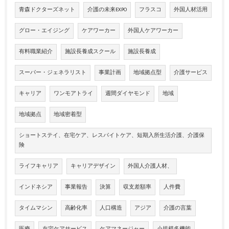
青森ドクターズネット
介護の未来EXPO
フラスコ
外国人材活用
グロー・エイジング
ケアワーカー
外国人ケアワーカー
有料職業紹介
施設長養成スクール
施設長養成
スーパー・ジェネラリスト
事業計画
地域拠点型
介護サービス
キャリア
ワンモアトライ
週間ダイヤモンド
地域
地域拠点
地域密着型
ショートステイ、在宅ケア、レスパイトケア、短期入所生活介護、介護保
険
ライフキャリア
キャリアデザイン
外国人介護人材、
インドネシア
事業報告
決算
収支差額率
人件費
タイムマシン
高齢化率
人口構造
アジア
介護の言葉
医療
在宅ケアサービス
ケアマネージャー
小規模多機能