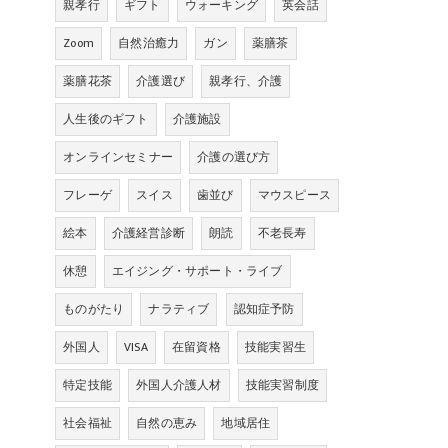
親孝行
ギフト
ウォーキング
英会話
Zoom
自然治癒力
ガン
薬膳茶
薬膳花茶
介護選び
親孝行、介護
人生後のギフト
介護施設
オンラインセミナー
介護の選び方
フレーゲ
スイス
歯並び
マウスピース
絵本
介護経営診断
朗読
不老長寿
休憩
エイジング・サポート・ライブ
ものがたり
ナラティブ
認知症予防
外国人
VISA
在留資格
技能実習生
特定技能
外国人介護人材
技能実習制度
社会福祉
自然の恵み
地域居住