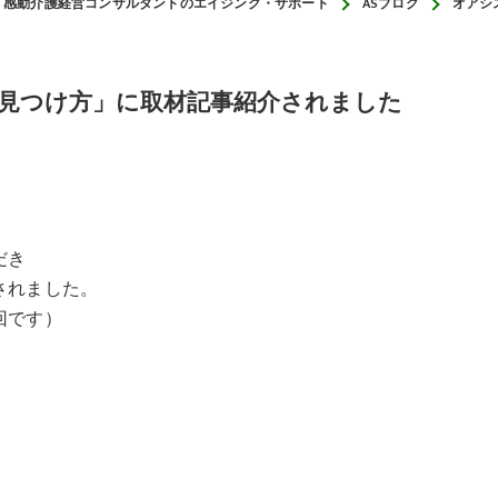
感動介護経営コンサルタントのエイジング・サポート
ASブログ
オアシ
くり
から災害対応する介護経営
見つけ方」に取材記事紹介されました
だき
されました。
回です）