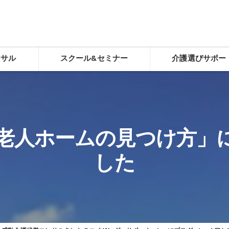
ンサル
スクール&セミナー
介護選びサポー
化
感動介護経営スクール
介護選び相談
老人ホーム施設長養成スクール
介護選び相談申し込
老人ホームの見つけ方」
デイサービスやりくり講座「動画学習コース」
した
経営トータルサポート
生ききる力（看取り）
食べる力（誤嚥性肺炎予防）