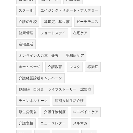
スクール
エイジング・サポート・アカデミー
介護の学校
耳鑑定、耳つぼ
ビーチテニス
健康管理
ショートステイ
在宅ケア
在宅生活
オンライン人力車 介護 認知症ケア
ホームページ
介護教育
マスク
感染症
介護経営診断キャンペーン
似顔絵 自分史 ライフストーリー 認知症
チャンネルトーク
短期入所生活介護
厚生労働省
介護保険制度
レスパイトケア
介護負担
ニュースレター
メルマガ