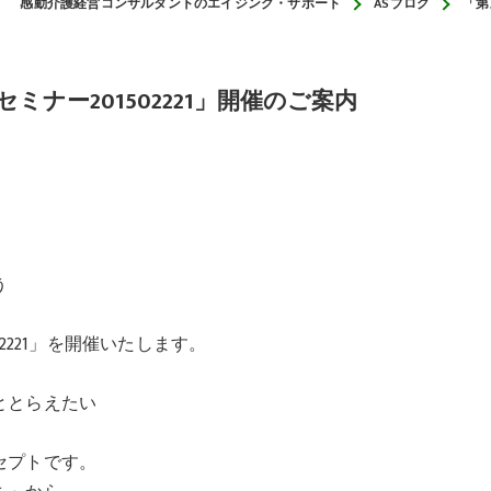
感動介護経営コンサルタントのエイジング・サポート
ASブログ
「第
くり
から災害対応する介護経営
ナー201502221」開催のご案内
う
2221」を開催いたします。
ととらえたい
セプトです。