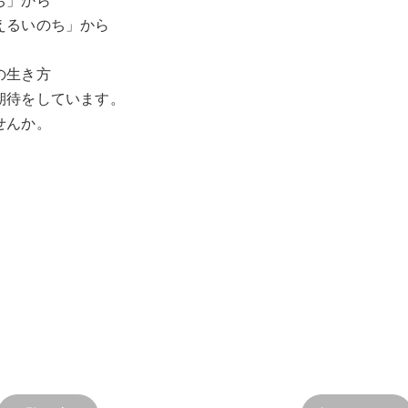
ち」から
えるいのち」から
の生き方
期待をしています。
せんか。