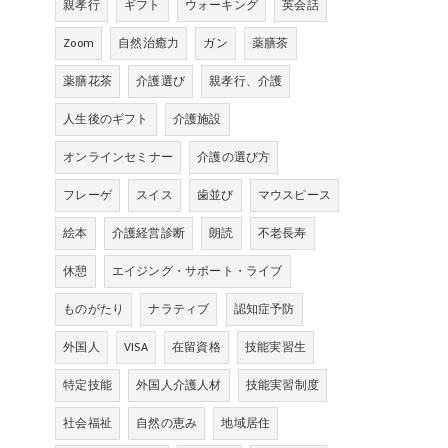
親孝行
ギフト
ウォーキング
英会話
Zoom
自然治癒力
ガン
薬膳茶
薬膳花茶
介護選び
親孝行、介護
人生後のギフト
介護施設
オンラインセミナー
介護の選び方
フレーゲ
スイス
歯並び
マウスピース
絵本
介護経営診断
朗読
不老長寿
休憩
エイジング・サポート・ライブ
ものがたり
ナラティブ
認知症予防
外国人
VISA
在留資格
技能実習生
特定技能
外国人介護人材
技能実習制度
社会福祉
自然の恵み
地域居住