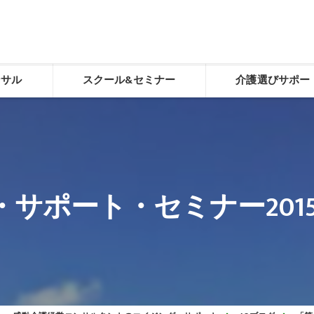
ンサル
スクール&セミナー
介護選びサポー
化
感動介護経営スクール
介護選び相談
老人ホーム施設長養成スクール
介護選び相談申し込
デイサービスやりくり講座「動画学習コース」
サポート・セミナー20150
経営トータルサポート
生ききる力（看取り）
食べる力（誤嚥性肺炎予防）