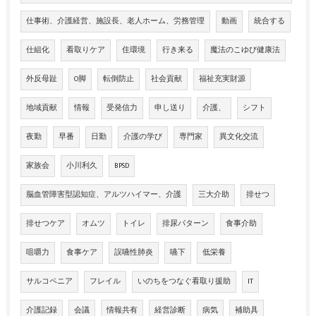
仕事術、介護経営、施設長、老人ホーム、労務管理
動画
統合する
仕組化
看取りケア
住環境
行き来る
魔法のこゆび健康法
外反母趾
O脚
転倒防止
社会貢献
福祉充実財源
地域貢献
情報
受発信力
申し送り
介護、
シフト
夜勤
早番
日勤
介護の学び
専門家
異文化交流
家族会
小川利久
BPSD
脳血管障害型認知症、アルツハイマー、介護
三大介助
排せつ
排せつケア
オムツ
トイレ
排尿パターン
食事介助
咀嚼力
食事ケア
誤嚥性肺炎
嚥下
低栄養
サルコペニア
フレイル
いのちをつなぐ看取り援助
IT
介護記録
会議
情報共有
経営診断
病気
補助具