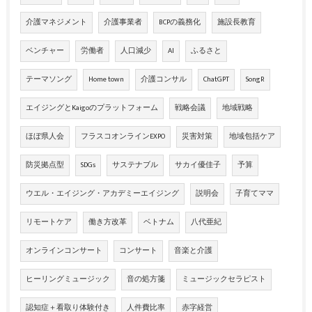
介護マネジメント
介護事業者
BCPの義務化
施設長教育
ベンチャー
労働者
人口減少
AI
ふるさと
テーマソング
Home town
介護コンサル
ChatGPT
SongR
エイジングとKaigoのプラットフォーム
戦略会議
地域戦略
ほぼ県人会
フラスコオンラインEXPO
災害対策
地域包括ケア
防災拠点型
SDGs
サステナブル
サカイ優佳子
予算
ウエル・エイジング・アカデミーエイジング
説明会
子育てママ
リモートケア
働き方改革
ベトナム
八代亜紀
オンラインコンサート
コンサート
音楽と介護
ヒーリングミュージック
音の処方箋
ミュージックセラピスト
認知症＋看取り体験付き
人件費比率
赤字経営