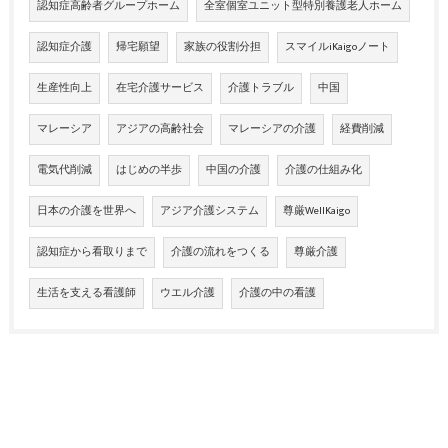
認知症高齢者グループホーム
全室個室ユニット型特別養護老人ホーム
認知症介護
帰宅願望
家族の役割分担
スマイルiKaigoノート
生産性向上
在宅介護サービス
介護トラブル
中国
マレーシア
アジアの高齢社会
マレーシアの介護
経費削減
電気代削減
はじめの半歩
中国の介護
介護の仕組み化
日本の介護を世界へ
アジア介護システム
尊厳WellKaigo
認知症から看取りまで
介護の流れをつくる
尊厳介護
生活を支える看護師
ウエル介護
介護の中の看護