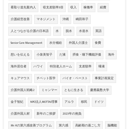
看取り道先案内人
収支差額率3倍
収入
稼働率
経費
介護経営改善
マネジメント
沖縄
嶋田和子
人とつながる介護の日本語
水
脱水
水道水
英語
Senior Care Management
水分補給
外国人介護士
食費
想いを伝える
小泉美智子
だ液
摂食・嚥下機能評価
海外
海外居住者
ハワイ
特別老人ホーム
支差額率
唾液
キュアマウス
チベット医学
バイオ・ペースト
事業計画策定
介護外国人戦略2
ミャンマー
ともに生きる
慶應義塾大学
金子智紀
NPO法人MOTTAI理事
アルラ
移民
ドイツ
介護外国人材
新年のご挨拶
2023年の抱負
Mr. Kの第六感改善プログラム
第六感
高齢期の過ごし方
脳機能