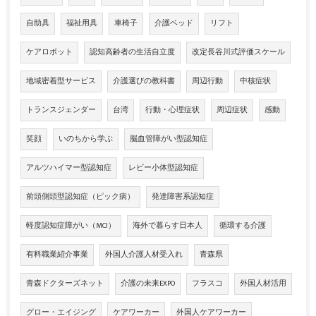
自助具
福祉用具
車椅子
介護ベッド
リフト
ケアロボット
認知高齢者の生活自立度
改定長谷川式評価スケール
地域密着型サービス
介護選びの教科書
周辺行動
中核症状
トランスジェンダー
台湾
行動・心理症状
周辺症状
感動
笑顔
いのちから学ぶ
脳血管障がい型認知症
アルツハイマー型認知症
レビー小体型認知症
前頭側頭型認知症（ピック病）
発達障害系認知症
軽度認知症障がい（MCI）
海外で暮らす日本人
循環する介護
有料職業紹介事業
外国人介護人材受入れ
青森県
青森ドクターズネット
介護の未来EXPO
フラスコ
外国人材活用
グロー・エイジング
ケアワーカー
外国人ケアワーカー