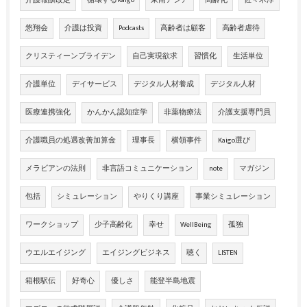
介護報酬改定
循環するKaigo
東南アジア
高齢化
佐々木淳
悠翔会
介護は投資
Podcasts
高齢者は顧客
高齢者虐待
クリスティーンブライデン
自己実現欲求
習慣化
生活単位
介護単位
デイサービス
デジタル人材養成
デジタル人材
医療連携強化
かんかん認知症学
非薬物療法
介護支援専門員
介護職員の処遇改善加算金
理事長
横領事件
Kaigo選び
メラビアンの法則
非言語コミュニケーション
note
マガジン
包括
シミュレーション
やりくり講座
事業シミュレーション
ワークショップ
少子高齢化
幸せ
WellBeing
孤独
ウエルエイジング
エイジングビジネス
聴く
LISTEN
箱根駅伝
好奇心
優しさ
能登半島地震