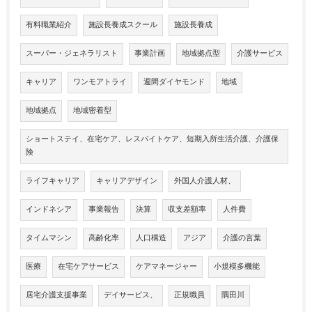
有料職業紹介
施設長養成スクール
施設長養成
スーパー・ジェネラリスト
事業計画
地域拠点型
介護サービス
キャリア
ワンモアトライ
週間ダイヤモンド
地域
地域拠点
地域密着型
ショートステイ、在宅ケア、レスパイトケア、短期入所生活介護、介護保
険
ライフキャリア
キャリアデザイン
外国人介護人材、
インドネシア
事業報告
決算
収支差額率
人件費
タイムマシン
高齢化率
人口構造
アジア
介護の言葉
医療
在宅ケアサービス
ケアマネージャー
小規模多機能
居宅介護支援事業
デイサービス、
正規職員
隅田川