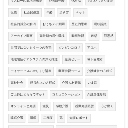
マズローの欲求階層説
介護肌年齢
化粧品
おじいちゃん仮説
役割
社会的孤立
年齢
歩き方
ペット
社会的孤立の解消
おうちデイ新聞
歴史的思考
現状認識
アーカイブ動画
高齢期の居住環境
動画学習
迷惑
罪悪感
自宅ではないもう一つの在宅
ピンピンコロリ
アロハ
地域包括ケアシステムの深化推進
服薬ゼリー
嚥下困難者
デイサービスのやりくり講座
動画学習コース
介護経営の方程式
高齢社会
経営向上の方程式
介護人材確保
いま活
ご出身はどちらですか？
コミュニケーション
介護居住形態
オンラインと介護
減災
感動介護
感動介護経営
心が動く
睡眠介護
睡眠
二度寝
死
介護ロボット