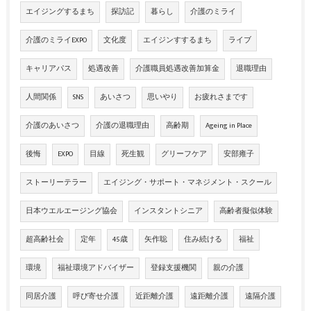
エイジングするまち
探訪記
暮らし
介護のミライ
介護のミライEXPO
文化度
エイジンすするまち
ライブ
キャリアパス
処遇改善
介護職員処遇改善加算金
退職理由
人間関係
SNS
あいさつ
思いやり
お疲れさまです
介護のあいさつ
介護の退職理由
高齢期
Ageing in Place
後悔
EXPO
目線
死生観
グリーフケア
安部雍子
ストーリーテラー
エイジング・サポート・マネジメント・スクール
日本ウエルエージング協会
インスタントシニア
高齢者擬似体験
超高齢社会
定年
45歳
矢作聡
住み続ける
福祉
環境
福祉環境アドバイザー
登録支援機関
親の介護
同居介護
呼び寄せ介護
近距離介護
遠距離介護
遠隔介護