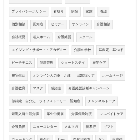
プライバシーポリシー
看取り
病院
家族
看護
個別相談
認知症
セミナー
オンライン
介護相談
会社概要
老人ホーム
介護経営
スクール
エイジング・サポート・アカデミー
介護の学校
耳鑑定、耳つぼ
ビーチテニス
健康管理
ショートステイ
在宅ケア
在宅生活
オンライン人力車 介護 認知症ケア
ホームページ
介護教育
マスク
感染症
介護経営診断キャンペーン
似顔絵 自分史 ライフストーリー 認知症
チャンネルトーク
短期入所生活介護
厚生労働省
介護保険制度
レスパイトケア
介護負担
ニュースレター
メルマガ
親孝行
ギフト
ウォーキング
英会話
Zoom
自然治癒力
ガン
薬膳茶