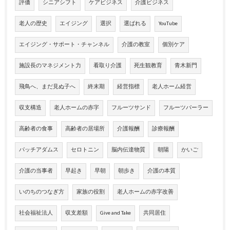
評価
シニアシフト
ケアビジネス
介護ビジネス
老人の歴史
エイジング
選択
選ばれる
YouTube
エイジング・サポート・チャンネル
介護の教室
個別ケア
施設長のマネジメント力
看取り介護
死生観教育
青木新門
飛鳥へ、まだ見ぬ子へ
終末期
経営指標
老人ホーム経営
収支構造
老人ホームの赤字
フルーツサンド
フルーツパーラー
高齢者の食事
高齢者の居場所
介護報酬
診療報酬
パッチアダムス
セロトニン
脳内伝達物質
朝陽
かいご
介護の当事者
早起き
早朝
朝歩き
介護の本質
いのちのつなぎ方
家族の役割
老人ホームの赤字改善
社会福祉法人
収支差額
Give and Take
共同居住