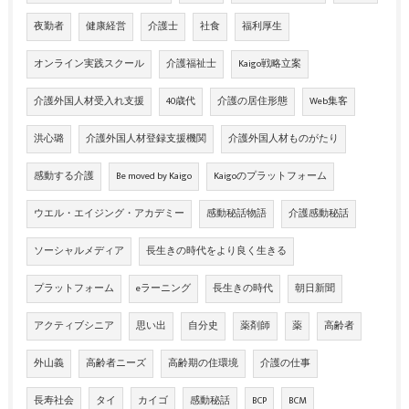
夜勤者
健康経営
介護士
社食
福利厚生
オンライン実践スクール
介護福祉士
Kaigo戦略立案
介護外国人材受入れ支援
40歳代
介護の居住形態
Web集客
洪心璐
介護外国人材登録支援機関
介護外国人材ものがたり
感動する介護
Be moved by Kaigo
Kaigoのプラットフォーム
ウエル・エイジング・アカデミー
感動秘話物語
介護感動秘話
ソーシャルメディア
長生きの時代をより良く生きる
プラットフォーム
eラーニング
長生きの時代
朝日新聞
アクティブシニア
思い出
自分史
薬剤師
薬
高齢者
外山義
高齢者ニーズ
高齢期の住環境
介護の仕事
長寿社会
タイ
カイゴ
感動秘話
BCP
BCM