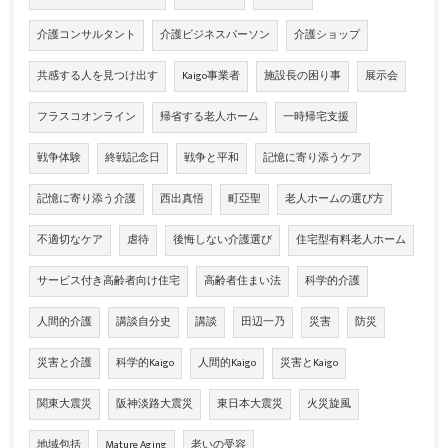
介護コンサルタント
介護ビジネスパーソン
介護ショップ
共感する人を見つけ出す
Kaigo事業者
施設長の困り事
展示会
フラスコオンライン
帰省する老人ホーム
一時帰宅支援
戦争体験
終戦記念日
戦争と平和
記憶に寄り添うケア
記憶に寄り添う介護
西出真悟
町亞聖
老人ホームの選び方
不適切なケア
虐待
後悔しない介護選び
住宅型有料老人ホーム
サービス付き高齢者向け住宅
高齢者住まい法
科学的介護
人間的介護
講談自分史
講談
田辺一乃
災害
防災
災害と介護
科学的Kaigo
人間的Kaigo
災害とKaigo
関東大震災
阪神淡路大震災
東日本大震災
火災旋風
地域包括
Mature Aging
老いの受容