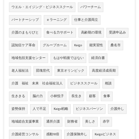
ウエル・エイジング・ビジネススクール
パワーチーム
パートナーシップ
ｅラーニング
仕事と介護両立
介護のまもりびと
食べる力サポート
高齢期の環境
受講申込み
認知症ケア革命
グループホーム
Kaigo
能実習性
桑名市
地域包括支援センター
もはや戦後ではない
経済白書
老人福祉法
団塊世代
東京オリンピック
高度経済成長期
介護 福祉 未来 社会福祉法人
ビジネススクール
相談
生ききる
脳の力
小林悦子
長生き
顧客
食事
姿勢保持
人で不足
Kaigo戦略
ビジネスパーソン
介護外し
地域総合支援事業
通所介護
財務省
美しさ
赤字
介護経営コンサル
感動10倍
介護保険外し
Kaigoビジネス