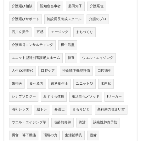
介護選び相談
認知症当事者
藤田知子
介護居住
介護選びサポート
施設長長養成スクール
介護のプロ
石川立美子
五感
エージング
まちづくり
介護経営コンサルティング
模生活型
ユニット型特別養護老人ホーム
特養
ウエル・エイジング
人生100年時代
口腔ケア
摂食嚥下機能評価
口腔衛生
歯科医
食べる力
歯科衛生士
ユニット型
水内猛
シナプソロジー
みずうち体操
脳活性化メソッド
Jリーガー
浦和レッズ
脳トレ
弁護士
まもりびと
高齢期の住まい方
ウエル・エイジング学
老齢前修練
終活
誤嚥性肺炎予防
摂食・嚥下機能
環境の力
生活補助具
設備