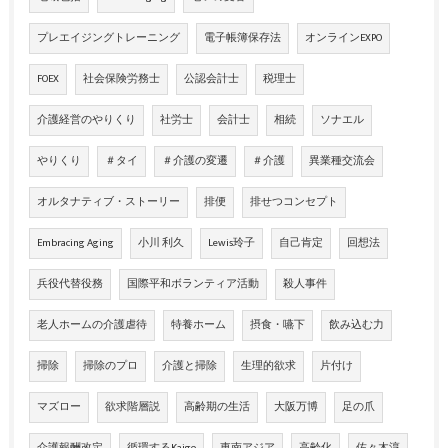
プレエイジングトレーニング
電子帳簿保存法
オンラインEXPO
FOEX
社会保険労務士
公認会計士
税理士
介護経営のやりくり
社労士
会計士
相続
ソナエル
やりくり
＃タイ
＃介護の変遷
＃介護
異業種交流会
オルタナティブ・ストーリー
排便
排せつコンセプト
Embracing Aging
小川 利久
Lewis玲子
自己肯定
回想法
兵役代替役務
国際平和ボランティア活動
殺人事件
老人ホームの介護虐待
特養ホーム
摂食・嚥下
飲み込む力
掃除
掃除のプロ
介護と掃除
生理的欲求
片付け
マズロー
欲求階層説
高齢期の生活
大阪万博
足の爪