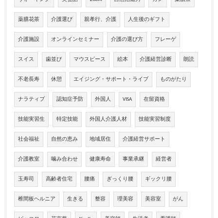
薬膳花茶
介護選び
親孝行、介護
人生後のギフト
介護施設
オンラインセミナー
介護の選び方
フレーゲ
スイス
歯並び
マウスピース
絵本
介護経営診断
朗読
不老長寿
休憩
エイジング・サポート・ライブ
ものがたり
ナラティブ
認知症予防
外国人
VISA
在留資格
技能実習生
特定技能
外国人介護人材
技能実習制度
社会福祉
自然の恵み
地域居住
介護経営サポート
介護教室
噛み合わせ
健康寿命
事業承継
経営者
玉寿司
高齢者住宅
腰痛
ぎっくり腰
ギックリ腰
椎間板ヘルニア
生きる
整容
理美容
美容室
がん