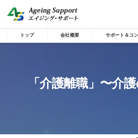
トップ
会社概要
サポート＆コ
代表プロフィール
介護経営のシステム
コンセプト
経費削減サポート
「介護離職」〜介護の
株式会社エイジング・サポート
介護経営診断
外国人材活用型介護
介護経営サポート／
介護経営サポート／