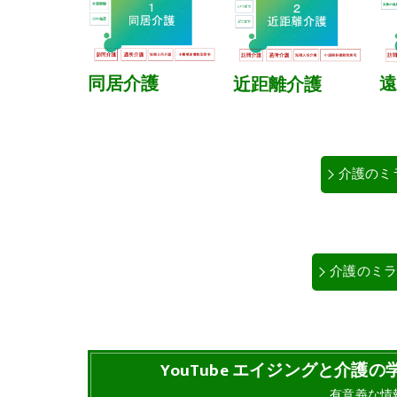
同居介護
遠
近距離介護
介護のミラ
介護のミライ
YouTube エイジングと介
有意義な情