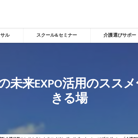
ンサル
スクール&セミナー
介護選びサポー
化
感動介護経営スクール
介護選び相談
老人ホーム施設長養成スクール
介護選び相談申し込
未来EXPO活用のススメ
デイサービスやりくり講座「動画学習コース」
きる場
経営トータルサポート
生ききる力（看取り）
食べる力（誤嚥性肺炎予防）