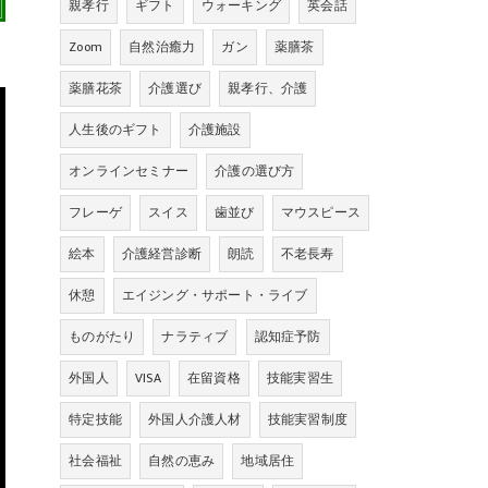
親孝行
ギフト
ウォーキング
英会話
Zoom
自然治癒力
ガン
薬膳茶
薬膳花茶
介護選び
親孝行、介護
人生後のギフト
介護施設
オンラインセミナー
介護の選び方
フレーゲ
スイス
歯並び
マウスピース
絵本
介護経営診断
朗読
不老長寿
休憩
エイジング・サポート・ライブ
ものがたり
ナラティブ
認知症予防
外国人
VISA
在留資格
技能実習生
特定技能
外国人介護人材
技能実習制度
社会福祉
自然の恵み
地域居住