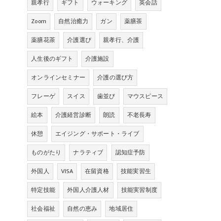
親孝行
ギフト
ウォーキング
英会話
Zoom
自然治癒力
ガン
薬膳茶
薬膳花茶
介護選び
親孝行、介護
人生後のギフト
介護施設
オンラインセミナー
介護の選び方
フレーゲ
スイス
歯並び
マウスピース
絵本
介護経営診断
朗読
不老長寿
休憩
エイジング・サポート・ライブ
ものがたり
ナラティブ
認知症予防
外国人
VISA
在留資格
技能実習生
特定技能
外国人介護人材
技能実習制度
社会福祉
自然の恵み
地域居住