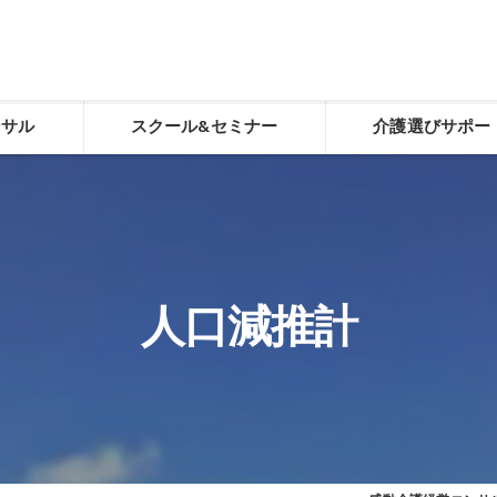
ンサル
スクール&セミナー
介護選びサポー
化
感動介護経営スクール
介護選び相談
老人ホーム施設長養成スクール
介護選び相談申し込
デイサービスやりくり講座「動画学習コース」
人口減推計
経営トータルサポート
生ききる力（看取り）
食べる力（誤嚥性肺炎予防）