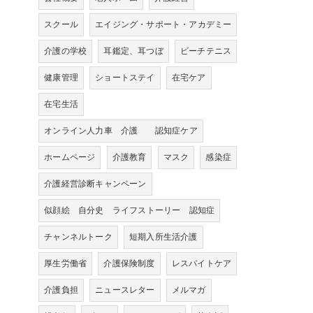
スクール
エイジング・サポート・アカデミー
介護の学校
耳鑑定、耳つぼ
ビーチテニス
健康管理
ショートステイ
在宅ケア
在宅生活
オンライン人力車 介護 認知症ケア
ホームページ
介護教育
マスク
感染症
介護経営診断キャンペーン
似顔絵 自分史 ライフストーリー 認知症
チャンネルトーク
短期入所生活介護
厚生労働省
介護保険制度
レスパイトケア
介護負担
ニュースレター
メルマガ