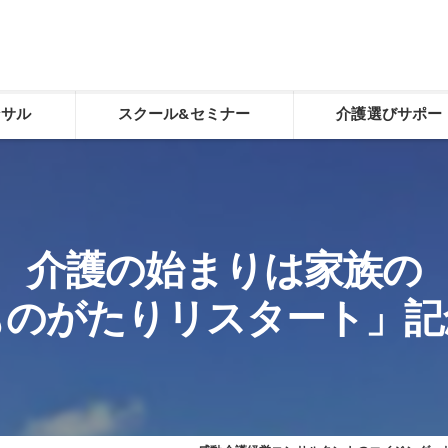
ンサル
スクール&セミナー
介護選びサポー
化
感動介護経営スクール
介護選び相談
老人ホーム施設長養成スクール
介護選び相談申し込
介護の始まりは家族の
デイサービスやりくり講座「動画学習コース」
ものがたりリスタート」記
経営トータルサポート
生ききる力（看取り）
食べる力（誤嚥性肺炎予防）