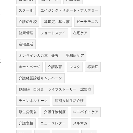
スクール
エイジング・サポート・アカデミー
を
介護の学校
耳鑑定、耳つぼ
ビーチテニス
健康管理
ショートステイ
在宅ケア
在宅生活
オンライン人力車 介護 認知症ケア
護
ホームページ
介護教育
マスク
感染症
介護経営診断キャンペーン
似顔絵 自分史 ライフストーリー 認知症
チャンネルトーク
短期入所生活介護
厚生労働省
介護保険制度
レスパイトケア
介護負担
ニュースレター
メルマガ