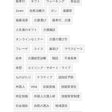
親孝行
ギフト
ウォーキング
英会話
Zoom
自然治癒力
ガン
薬膳茶
薬膳花茶
介護選び
親孝行、介護
人生後のギフト
介護施設
オンラインセミナー
介護の選び方
フレーゲ
スイス
歯並び
マウスピース
絵本
介護経営診断
朗読
不老長寿
休憩
エイジング・サポート・ライブ
ものがたり
ナラティブ
認知症予防
外国人
VISA
在留資格
技能実習生
特定技能
外国人介護人材
技能実習制度
社会福祉
自然の恵み
地域居住