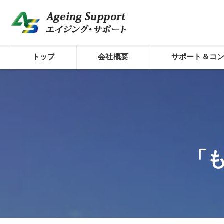
トップ
会社概要
サポート＆コ
代表プロフィール
介護経営のシステム
コンセプト
経費削減サポート
株式会社エイジング・サポート
介護経営診断
「
外国人材活用型介護
介護経営サポート／
介護経営サポート／