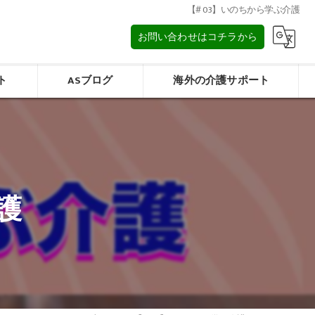
【# 03】いのちから学ぶ介護
お問い合わせはコチラから
ト
ASブログ
海外の介護サポート
タイの介護/การดูแลผู้สูงอายุในประเทศไทย
みフォーム
マレーシアの介護/Elderly care in Malaysia
護