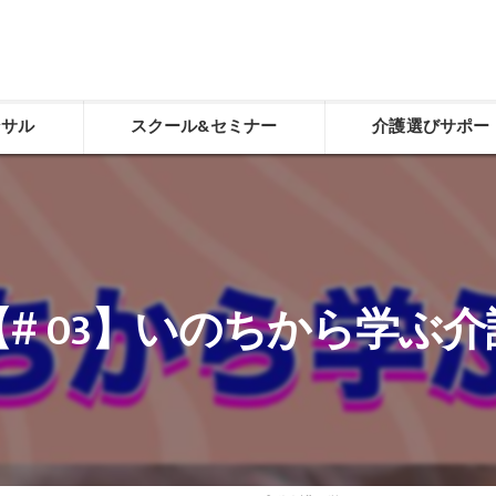
ンサル
スクール&セミナー
介護選びサポー
化
感動介護経営スクール
介護選び相談
老人ホーム施設長養成スクール
介護選び相談申し込
デイサービスやりくり講座「動画学習コース」
【# 03】いのちから学ぶ介
経営トータルサポート
生ききる力（看取り）
食べる力（誤嚥性肺炎予防）