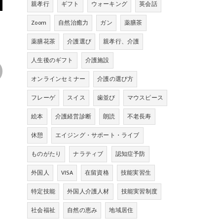
親孝行
ギフト
ウォーキング
英会話
Zoom
自然治癒力
ガン
薬膳茶
薬膳花茶
介護選び
親孝行、介護
人生後のギフト
介護施設
オンラインセミナー
介護の選び方
フレーゲ
スイス
歯並び
マウスピース
絵本
介護経営診断
朗読
不老長寿
休憩
エイジング・サポート・ライブ
ものがたり
ナラティブ
認知症予防
外国人
VISA
在留資格
技能実習生
特定技能
外国人介護人材
技能実習制度
社会福祉
自然の恵み
地域居住