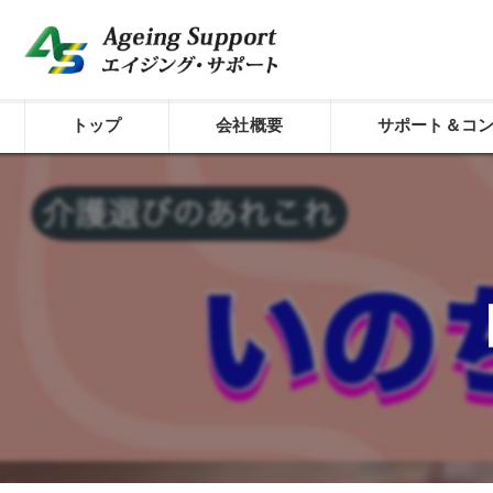
トップ
会社概要
サポート＆コ
代表プロフィール
介護経営のシステム
コンセプト
経費削減サポート
株式会社エイジング・サポート
介護経営診断
外国人材活用型介護
介護経営サポート／
介護経営サポート／