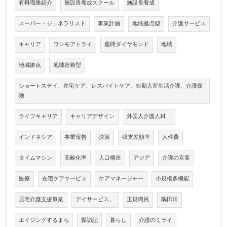
有料職業紹介
施設長養成スクール
施設長養成
スーパー・ジェネラリスト
事業計画
地域拠点型
介護サービス
キャリア
ワンモアトライ
週間ダイヤモンド
地域
地域拠点
地域密着型
ショートステイ、在宅ケア、レスパイトケア、短期入所生活介護、介護保
険
ライフキャリア
キャリアデザイン
外国人介護人材、
インドネシア
事業報告
決算
収支差額率
人件費
タイムマシン
高齢化率
人口構造
アジア
介護の言葉
医療
在宅ケアサービス
ケアマネージャー
小規模多機能
居宅介護支援事業
デイサービス、
正規職員
隅田川
エイジングするまち
探訪記
暮らし
介護のミライ