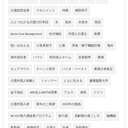
介護経営改善
マネジメント
沖縄
嶋田和子
人とつながる介護の日本語
水
脱水
水道水
英語
Senior Care Management
水分補給
外国人介護士
食費
想いを伝える
小泉美智子
だ液
摂食・嚥下機能評価
海外
海外居住者
ハワイ
特別老人ホーム
支差額率
唾液
キュアマウス
チベット医学
バイオ・ペースト
事業計画策定
介護外国人戦略2
ミャンマー
ともに生きる
慶應義塾大学
金子智紀
NPO法人MOTTAI理事
アルラ
移民
ドイツ
介護外国人材
新年のご挨拶
2023年の抱負
Mr. Kの第六感改善プログラム
第六感
高齢期の過ごし方
脳機能
夜勤者
健康経営
介護士
社食
福利厚生