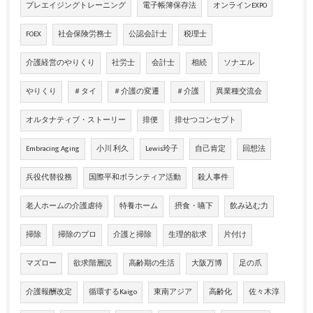
プレエイジングトレーニング
電子帳簿保存法
オンラインEXPO
FOEX
社会保険労務士
公認会計士
税理士
介護経営のやりくり
社労士
会計士
相続
ソナエル
やりくり
＃タイ
＃介護の変遷
＃介護
異業種交流会
オルタナティブ・ストーリー
排便
排せつコンセプト
Embracing Aging
小川 利久
Lewis玲子
自己肯定
回想法
兵役代替役務
国際平和ボランティア活動
殺人事件
老人ホームの介護虐待
特養ホーム
摂食・嚥下
飲み込む力
掃除
掃除のプロ
介護と掃除
生理的欲求
片付け
マズロー
欲求階層説
高齢期の生活
大阪万博
足の爪
介護報酬改定
循環するKaigo
東南アジア
高齢化
佐々木淳