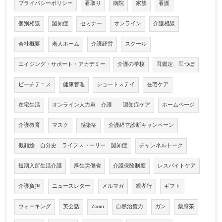
プライバシーポリシー
看取り
病院
家族
看護
個別相談
認知症
セミナー
オンライン
介護相談
会社概要
老人ホーム
介護経営
スクール
エイジング・サポート・アカデミー
介護の学校
耳鑑定、耳つぼ
ビーチテニス
健康管理
ショートステイ
在宅ケア
在宅生活
オンライン人力車 介護 認知症ケア
ホームページ
介護教育
マスク
感染症
介護経営診断キャンペーン
似顔絵 自分史 ライフストーリー 認知症
チャンネルトーク
短期入所生活介護
厚生労働省
介護保険制度
レスパイトケア
介護負担
ニュースレター
メルマガ
親孝行
ギフト
ウォーキング
英会話
Zoom
自然治癒力
ガン
薬膳茶