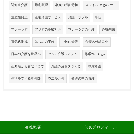
認知症介護
帰宅願望
家族の役割分担
スマイルiKaigoノート
生産性向上
在宅介護サービス
介護トラブル
中国
マレーシア
アジアの高齢社会
マレーシアの介護
経費削減
電気代削減
はじめの半歩
中国の介護
介護の仕組み化
日本の介護を世界へ
アジア介護システム
尊厳WellKaigo
認知症から看取りまで
介護の流れをつくる
尊厳介護
生活を支える看護師
ウエル介護
介護の中の看護
会社概要
代表プロフィール