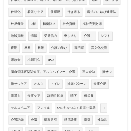
仕組化
看取りケア
住環境
行き来る
魔法のこゆび健康法
外反母趾
O脚
転倒防止
社会貢献
福祉充実財源
地域貢献
情報
受発信力
申し送り
介護、
シフト
夜勤
早番
日勤
介護の学び
専門家
異文化交流
家族会
小川利久
BPSD
脳血管障害型認知症、アルツハイマー、介護
三大介助
排せつ
排せつケア
オムツ
トイレ
排尿パターン
食事介助
咀嚼力
食事ケア
誤嚥性肺炎
嚥下
低栄養
サルコペニア
フレイル
いのちをつなぐ看取り援助
IT
介護記録
会議
情報共有
経営診断
病気
補助具