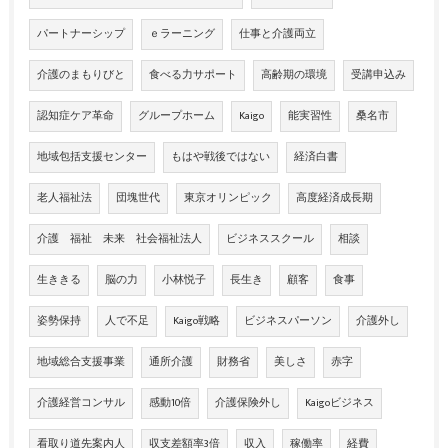
パートナーシップ
ｅラーニング
仕事と介護両立
介護のまもりびと
食べる力サポート
高齢期の環境
受講申込み
認知症ケア革命
グループホーム
Kaigo
能実習性
桑名市
地域包括支援センター
もはや戦後ではない
経済白書
老人福祉法
団塊世代
東京オリンピック
高度経済成長期
介護 福祉 未来 社会福祉法人
ビジネススクール
相談
生ききる
脳の力
小林悦子
長生き
顧客
食事
姿勢保持
人で不足
Kaigo戦略
ビジネスパーソン
介護外し
地域総合支援事業
通所介護
財務省
美しさ
赤字
介護経営コンサル
感動10倍
介護保険外し
Kaigoビジネス
看取り道先案内人
収支差額率3倍
収入
稼働率
経費