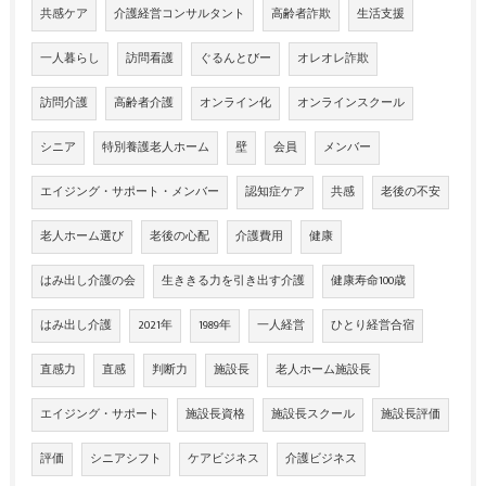
共感ケア
介護経営コンサルタント
高齢者詐欺
生活支援
一人暮らし
訪問看護
ぐるんとびー
オレオレ詐欺
訪問介護
高齢者介護
オンライン化
オンラインスクール
シニア
特別養護老人ホーム
壁
会員
メンバー
エイジング・サポート・メンバー
認知症ケア
共感
老後の不安
老人ホーム選び
老後の心配
介護費用
健康
はみ出し介護の会
生ききる力を引き出す介護
健康寿命100歳
はみ出し介護
2021年
1989年
一人経営
ひとり経営合宿
直感力
直感
判断力
施設長
老人ホーム施設長
エイジング・サポート
施設長資格
施設長スクール
施設長評価
評価
シニアシフト
ケアビジネス
介護ビジネス