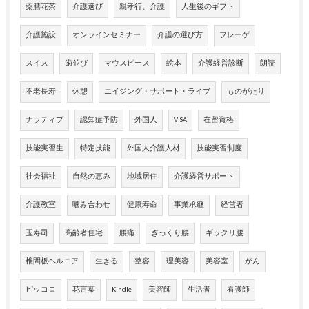
薬膳花茶
介護選び
親孝行、介護
人生後のギフト
介護施設
オンラインセミナー
介護の選び方
フレーゲ
スイス
歯並び
マウスピース
絵本
介護経営診断
朗読
不老長寿
休憩
エイジング・サポート・ライブ
ものがたり
ナラティブ
認知症予防
外国人
VISA
在留資格
技能実習生
特定技能
外国人介護人材
技能実習制度
社会福祉
自然の恵み
地域居住
介護経営サポート
介護教室
噛み合わせ
健康寿命
事業承継
経営者
玉寿司
高齢者住宅
腰痛
ぎっくり腰
ギックリ腰
椎間板ヘルニア
生きる
整容
理美容
美容室
がん
ピッコロ
花言葉
Kindle
美容師
生活者
看護師