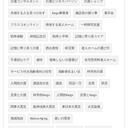
介護コンサルタント
介護ビジネスパーソン
介護ショップ
共感する人を見つけ出す
Kaigo事業者
施設長の困り事
展示会
フラスコオンライン
帰省する老人ホーム
一時帰宅支援
戦争体験
終戦記念日
戦争と平和
記憶に寄り添うケア
記憶に寄り添う介護
西出真悟
町亞聖
老人ホームの選び方
不適切なケア
虐待
後悔しない介護選び
住宅型有料老人ホーム
サービス付き高齢者向け住宅
高齢者住まい法
科学的介護
人間的介護
講談自分史
講談
田辺一乃
災害
防災
災害と介護
科学的Kaigo
人間的Kaigo
災害とKaigo
関東大震災
阪神淡路大震災
東日本大震災
火災旋風
地域包括
Mature Aging
老いの受容