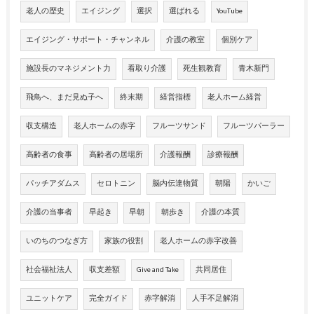
老人の歴史
エイジング
選択
選ばれる
YouTube
エイジング・サポート・チャンネル
介護の教室
個別ケア
施設長のマネジメント力
看取り介護
死生観教育
青木新門
飛鳥へ、まだ見ぬ子へ
終末期
経営指標
老人ホーム経営
収支構造
老人ホームの赤字
フルーツサンド
フルーツパーラー
高齢者の食事
高齢者の居場所
介護報酬
診療報酬
パッチアダムス
セロトニン
脳内伝達物質
朝陽
かいご
介護の当事者
早起き
早朝
朝歩き
介護の本質
いのちのつなぎ方
家族の役割
老人ホームの赤字改善
社会福祉法人
収支差額
Give and Take
共同居住
ユニットケア
完全ガイド
赤字解消
人手不足解消