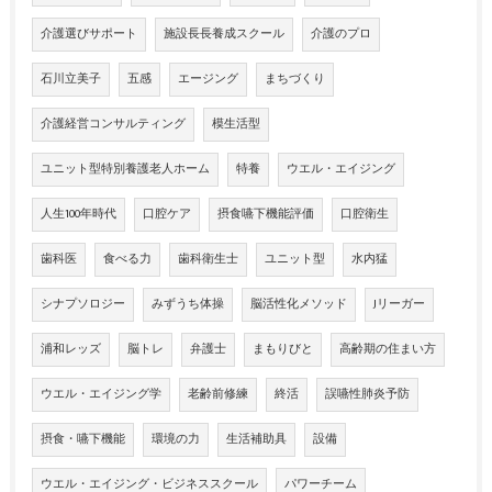
介護選びサポート
施設長長養成スクール
介護のプロ
石川立美子
五感
エージング
まちづくり
介護経営コンサルティング
模生活型
ユニット型特別養護老人ホーム
特養
ウエル・エイジング
人生100年時代
口腔ケア
摂食嚥下機能評価
口腔衛生
歯科医
食べる力
歯科衛生士
ユニット型
水内猛
シナプソロジー
みずうち体操
脳活性化メソッド
Jリーガー
浦和レッズ
脳トレ
弁護士
まもりびと
高齢期の住まい方
ウエル・エイジング学
老齢前修練
終活
誤嚥性肺炎予防
摂食・嚥下機能
環境の力
生活補助具
設備
ウエル・エイジング・ビジネススクール
パワーチーム