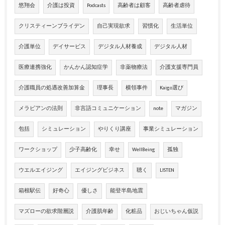
悠翔会
介護は投資
Podcasts
高齢者は顧客
高齢者虐待
クリスティーンブライデン
自己実現欲求
習慣化
生活単位
介護単位
デイサービス
デジタル人材養成
デジタル人材
医療連携強化
かんかん認知症学
非薬物療法
介護支援専門員
介護職員の処遇改善加算金
理事長
横領事件
Kaigo選び
メラビアンの法則
非言語コミュニケーション
note
マガジン
包括
シミュレーション
やりくり講座
事業シミュレーション
ワークショップ
少子高齢化
幸せ
WellBeing
孤独
ウエルエイジング
エイジングビジネス
聴く
LISTEN
箱根駅伝
好奇心
優しさ
能登半島地震
マズローの欲求階層説
介護肌年齢
化粧品
おじいちゃん仮説