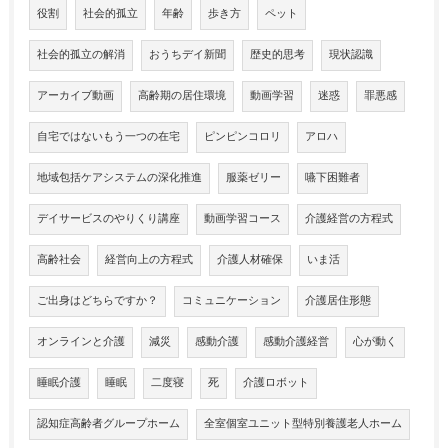
役割
社会的孤立
年齢
歩き方
ペット
社会的孤立の解消
おうちデイ新聞
歴史的思考
現状認識
アーカイブ動画
高齢期の居住環境
動画学習
迷惑
罪悪感
自宅ではないもう一つの在宅
ピンピンコロリ
アロハ
地域包括ケアシステムの深化推進
服薬ゼリー
嚥下困難者
デイサービスのやりくり講座
動画学習コース
介護経営の方程式
高齢社会
経営向上の方程式
介護人材確保
いま活
ご出身はどちらですか？
コミュニケーション
介護居住形態
オンラインと介護
減災
感動介護
感動介護経営
心が動く
睡眠介護
睡眠
二度寝
死
介護ロボット
認知症高齢者グループホーム
全室個室ユニット型特別養護老人ホーム