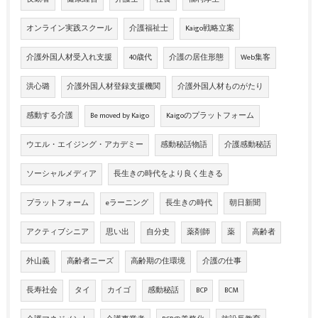
オンライン実践スクール
介護福祉士
Kaigo戦略立案
介護外国人材受入れ支援
40歳代
介護の居住形態
Web集客
洪心璐
介護外国人材登録支援機関
介護外国人材ものがたり
感動する介護
Be moved by Kaigo
Kaigoのプラットフォーム
ウエル・エイジング・アカデミー
感動秘話物語
介護感動秘話
ソーシャルメディア
長生きの時代をより良く生きる
プラットフォーム
eラーニング
長生きの時代
朝日新聞
アクティブシニア
思い出
自分史
薬剤師
薬
高齢者
外山義
高齢者ニーズ
高齢期の住環境
介護の仕事
長寿社会
タイ
カイゴ
感動秘話
BCP
BCM