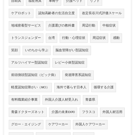
自助具
福祉用具
車椅子
介護ベッド
リフト
ケアロボット
認知高齢者の生活自立度
改定長谷川式評価スケール
地域密着型サービス
介護選びの教科書
周辺行動
中核症状
トランスジェンダー
台湾
行動・心理症状
周辺症状
感動
笑顔
いのちから学ぶ
脳血管障がい型認知症
アルツハイマー型認知症
レビー小体型認知症
前頭側頭型認知症（ピック病）
発達障害系認知症
軽度認知症障がい（MCI）
海外で暮らす日本人
循環する介護
有料職業紹介事業
外国人介護人材受入れ
青森県
青森ドクターズネット
介護の未来EXPO
フラスコ
外国人材活用
グロー・エイジング
ケアワーカー
外国人ケアワーカー