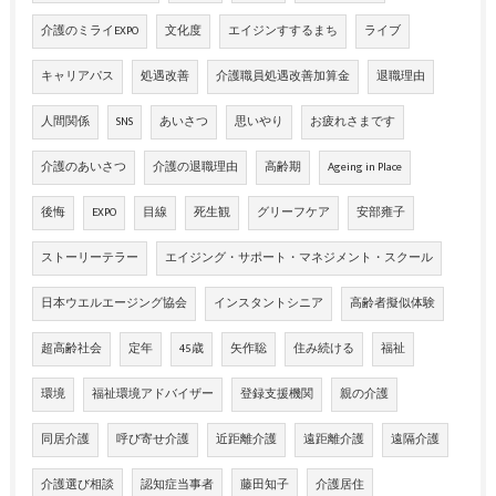
介護のミライEXPO
文化度
エイジンすするまち
ライブ
キャリアパス
処遇改善
介護職員処遇改善加算金
退職理由
人間関係
SNS
あいさつ
思いやり
お疲れさまです
介護のあいさつ
介護の退職理由
高齢期
Ageing in Place
後悔
EXPO
目線
死生観
グリーフケア
安部雍子
ストーリーテラー
エイジング・サポート・マネジメント・スクール
日本ウエルエージング協会
インスタントシニア
高齢者擬似体験
超高齢社会
定年
45歳
矢作聡
住み続ける
福祉
環境
福祉環境アドバイザー
登録支援機関
親の介護
同居介護
呼び寄せ介護
近距離介護
遠距離介護
遠隔介護
介護選び相談
認知症当事者
藤田知子
介護居住