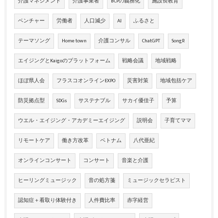
介護マネジメント
介護事業者
BCPの義務化
施設長教育
ベンチャー
労働者
人口減少
AI
ふるさと
テーマソング
Home town
介護コンサル
ChatGPT
SongR
エイジングとKaigoのプラットフォーム
戦略会議
地域戦略
ほぼ県人会
フラスコオンラインEXPO
災害対策
地域包括ケア
防災拠点型
SDGs
サステナブル
サカイ優佳子
予算
ウエル・エイジング・アカデミーエイジング
説明会
子育てママ
リモートケア
働き方改革
ベトナム
八代亜紀
オンラインコンサート
コンサート
音楽と介護
ヒーリングミュージック
音の処方箋
ミュージックセラピスト
認知症＋看取り体験付き
人件費比率
赤字経営