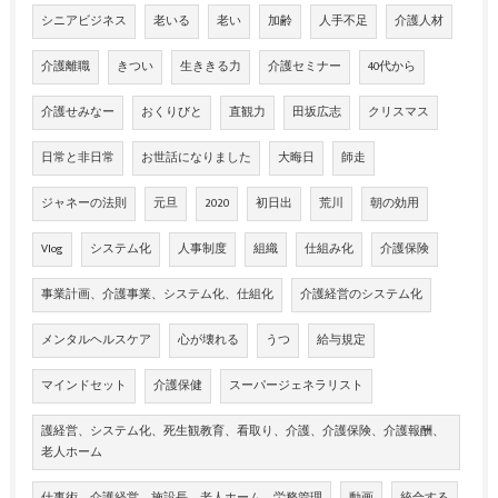
シニアビジネス
老いる
老い
加齢
人手不足
介護人材
介護離職
きつい
生ききる力
介護セミナー
40代から
介護せみなー
おくりびと
直観力
田坂広志
クリスマス
日常と非日常
お世話になりました
大晦日
師走
ジャネーの法則
元旦
2020
初日出
荒川
朝の効用
Vlog
システム化
人事制度
組織
仕組み化
介護保険
事業計画、介護事業、システム化、仕組化
介護経営のシステム化
メンタルヘルスケア
心が壊れる
うつ
給与規定
マインドセット
介護保健
スーパージェネラリスト
護経営、システム化、死生観教育、看取り、介護、介護保険、介護報酬、
老人ホーム
仕事術、介護経営、施設長、老人ホーム、労務管理
動画
統合する